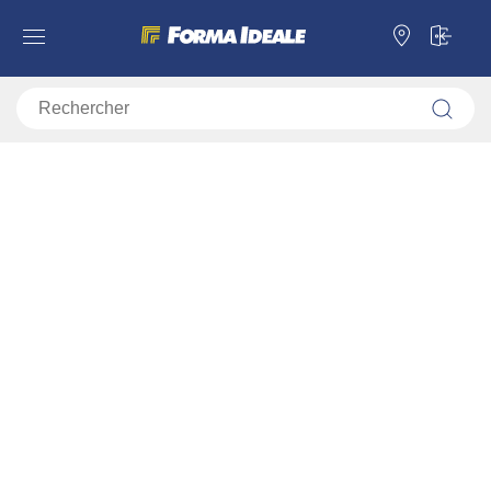
Forma Ideale
Étagères
Étagères murales
Étagère murale UMBRIA ZP
Étagère murale UMBRIA ZP
11008866