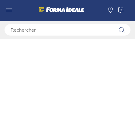
Forma Ideale
Commodes, caissons à tiroirs, tables de chevet
Commodes
Commode BEDFORD 162 4K2F4V
Commode BEDFORD 162 4K2F4V
11015126