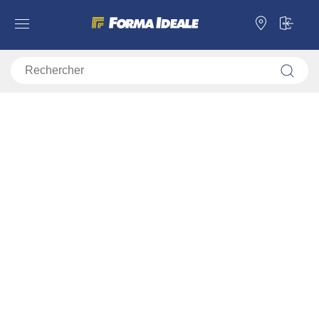
Élément d’entrée BENY 2K OG
Forma Ideale
Entrées
Élément d’entrée BENY 2K OG
11008561